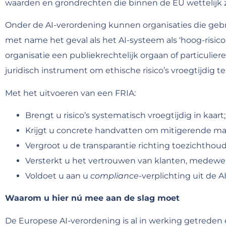
waarden en grondrechten die binnen de EU wettelijk 
Onder de AI-verordening kunnen organisaties die gebru
met name het geval als het AI-systeem als ‘hoog-risico’
organisatie een publiekrechtelijk orgaan of particulier
juridisch instrument om ethische risico’s vroegtijdig t
Met het uitvoeren van een FRIA:
Brengt u risico’s systematisch vroegtijdig in kaart;
Krijgt u concrete handvatten om mitigerende maa
Vergroot u de transparantie richting toezichthoud
Versterkt u het vertrouwen van klanten, medewe
Voldoet u aan u
compliance
-verplichting uit de A
Waarom u hier nú mee aan de slag moet
De Europese AI-verordening is al in werking getreden 