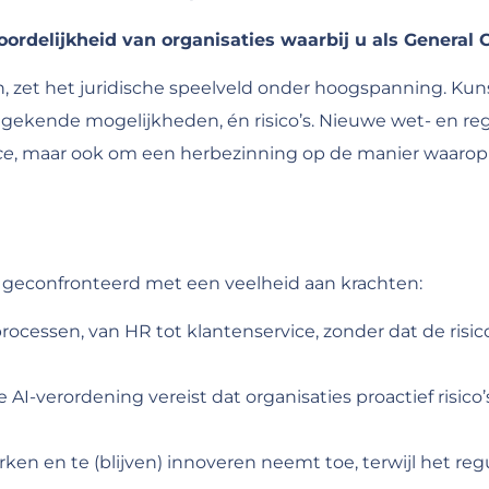
rdelijkheid van organisaties waarbij u als General C
, zet het juridische speelveld onder hoogspanning. Kun
ekende mogelijkheden, én risico’s. Nieuwe wet- en rege
ce
, maar ook om een herbezinning op de manier waarop 
u geconfronteerd met een veelheid aan krachten:
processen, van HR tot klantenservice, zonder dat de risi
AI-verordening vereist dat organisaties proactief risic
rken en te (blijven) innoveren neemt toe, terwijl het 