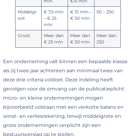
mln
€15 mln
Middelgr
€ 7,5 mln
€ 15 mln –
50 – 250
oot
– € 25
€ 50 mln
mln
Groot
Meer dan
Meer dan
Meer dan
€ 25 mln
€ 50 mln
250
Een onderneming valt binnen een bepaalde klasse
als zij twee jaar achtereen aan minimaal twee van
deze drie criteria voldoet. Deze indeling heeft
gevolgen voor de omvang van de publicatieplicht:
micro- en kleine ondernemingen mogen
bijvoorbeeld volstaan met een verkorte balans en
winst- en verliesrekening, terwijl middelgrote en
grote ondernemingen verplicht zijn een
bestuursverslag op te stellen.