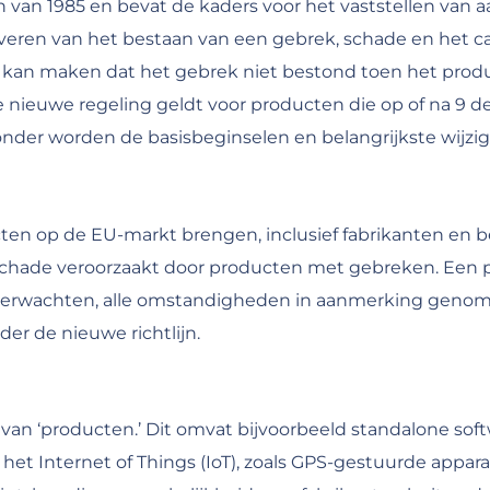
ijn van 1985 en bevat de kaders voor het vaststellen van 
everen van het bestaan van een gebrek, schade en het c
an maken dat het gebrek niet bestond toen het product
e nieuwe regeling geldt voor producten die op of na 9
onder worden de basisbeginselen en belangrijkste wijz
ucten op de EU-markt brengen, inclusief fabrikanten en be
r schade veroorzaakt door producten met gebreken. Een 
 verwachten, alle omstandigheden in aanmerking genome
er de nieuwe richtlijn.
e van ‘producten.’ Dit omvat bijvoorbeeld standalone sof
t Internet of Things (IoT), zoals GPS-gestuurde apparat