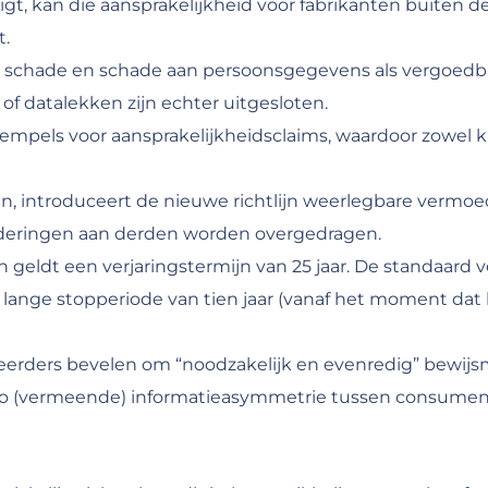
 ligt, kan die aansprakelijkheid voor fabrikanten buiten 
t.
e schade en schade aan persoonsgegevens als vergoedbar
of datalekken zijn echter uitgesloten.
pels voor aansprakelijkheidsclaims, waardoor zowel kl
en, introduceert de nieuwe richtlijn weerlegbare vermoe
vorderingen aan derden worden overgedragen.
geldt een verjaringstermijn van 25 jaar. De standaard ver
nge stopperiode van tien jaar (vanaf het moment dat h
erders bevelen om “noodzakelijk en evenredig” bewijs
o (vermeende) informatieasymmetrie tussen consument